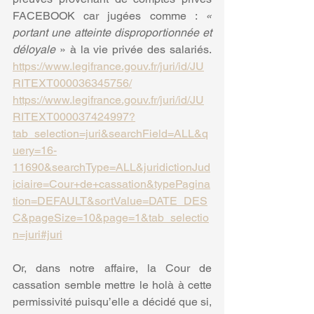
FACEBOOK car jugées comme : 
« 
portant une atteinte disproportionnée et 
déloyale
 » à la vie privée des salariés. 
https://www.legifrance.gouv.fr/juri/id/JU
RITEXT000036345756/
https://www.legifrance.gouv.fr/juri/id/JU
RITEXT000037424997?
tab_selection=juri&searchField=ALL&q
uery=16-
11690&searchType=ALL&juridictionJud
iciaire=Cour+de+cassation&typePagina
tion=DEFAULT&sortValue=DATE_DES
C&pageSize=10&page=1&tab_selectio
n=juri#juri
Or, dans notre affaire, la Cour de 
cassation semble mettre le holà à cette 
permissivité puisqu’elle a décidé que si, 