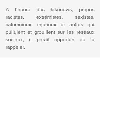
A l’heure des fakenews, propos 
racistes, extrémistes, sexistes, 
calomnieux, injurieux et autres qui 
pullulent et grouillent sur les réseaux 
sociaux, il parait opportun de le 
rappeler.
Enfin, cerise sur le gâteau, le lecteur 
saura que la salariée avait, en second 
lieu, reproché à la Cour d’appel d’avoir 
accepté ce type de preuve alors que, 
figurant sur son compte privé 
FACEBOOK, elle aurait été recueillie 
par son employeur par un procédé 
déloyal. 
Or, non seulement, tel n’était pas le cas 
puisque la preuve de la photographie 