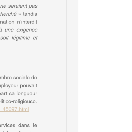
 ne seraient pas 
cherché
 » tandis 
tion n’interdit 
 à une exigence 
oit légitime et 
ambre sociale de 
ployeur pouvait 
part sa longueur 
et/ou sa coupe, une connotation à caractère politico-religieuse. 
8_45097.html
rvices dans le 