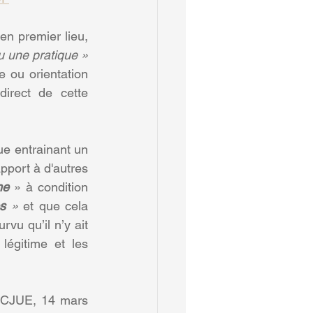
en premier lieu, 
ou une pratique »
e ou orientation 
direct de cette 
Que, toutefois - et c’est l’exception - une disposition, un critère ou une pratique entrainant un 
port à d'autres 
me
 » à condition 
s
 » 
et que cela 
rvu qu’il n’y ait 
légitime et les 
 (CJUE, 14 mars 