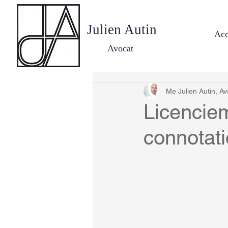
Julien Autin
Acc
Avocat
Me Julien Autin, Av
Licenciem
connotati