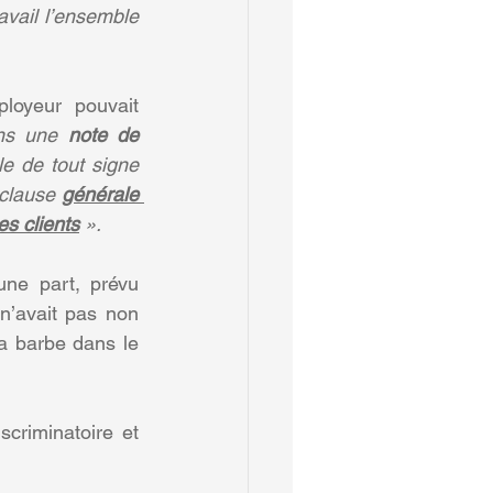
vail l’ensemble 
loyeur pouvait 
ans une 
note de 
le de tout signe 
 clause 
générale 
es clients
 ».
une part, prévu 
n’avait pas non 
a barbe dans le 
criminatoire et 