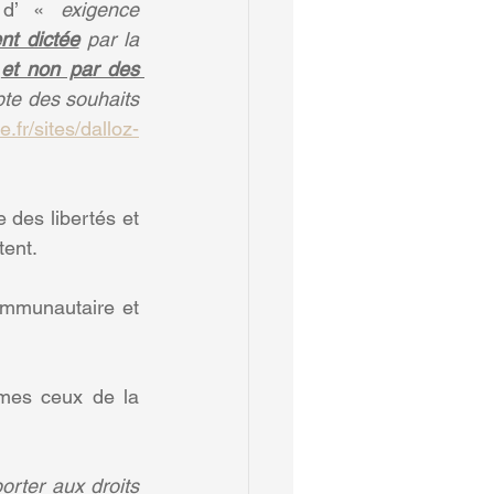
 d’ « 
exigence 
nt dictée
 par la 
 
et non par des 
pte des souhaits 
e.fr/sites/dalloz-
des libertés et 
tent.
ommunautaire et 
rmes ceux de la 
rter aux droits 