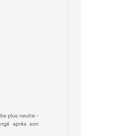
be plus neutre - 
angé après son 
?