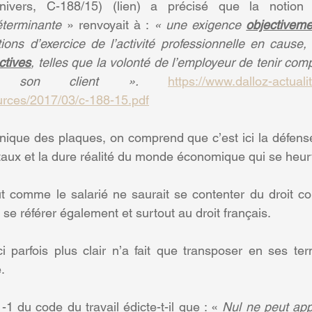
nivers, C-188/15) (lien) a précisé que la notion
éterminante
 » renvoyait à : 
« une exigence 
objectiveme
ions d’exercice de l’activité professionnelle en cause,
ctives
, telles que la volonté de l’employeur de tenir com
 de son client ». 
https://www.dalloz-actualit
sources/2017/03/c-188-15.pdf
onique des plaques, on comprend que c’est ici la défense 
aux et la dure réalité du monde économique qui se heur
ut comme le salarié ne saurait se contenter du droit c
e se référer également et surtout au droit français.
-ci parfois plus clair n’a fait que transposer en ses te
.
1-1 du code du travail édicte-t-il que : « 
Nul ne peut appo