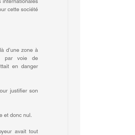
internationales 
ur cette société 
 là d’une zone à 
, par voie de 
tait en danger 
r justifier son 
e et donc nul.
eur avait tout 