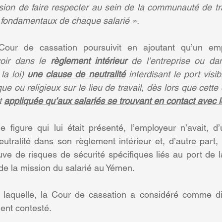
sion de faire respecter au sein de la communauté de tra
ts fondamentaux de chaque salarié ».
 Cour de cassation poursuivit en ajoutant qu’un emp
oir dans le 
règlement intérieur
 de l’entreprise ou d
la loi) 
une 
clause de neutralité
 interdisant le port visib
que ou religieux sur le lieu de travail, dès lors que cette
t 
appliquée qu’aux salariés se trouvant en contact avec l
figure qui lui était présenté, l’employeur n’avait, d’
tralité dans son règlement intérieur et, d’autre part, 
uve de risques de sécurité spécifiques liés au port de l
 de la mission du salarié au Yémen.
r laquelle, la Cour de cassation a considéré comme dis
ment contesté.