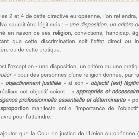
cles 2 et 4 de cette directive européenne, l’on retiendra, 
 Ne saurait être légitimés : 
« une disposition, un critère 
rié en raison de ses 
religion
, convictions, handicap, âg
ant que cette discrimination soit l’effet direct ou in
tère ou de cette pratique. 
ulier »
 pour des personnes d'une religion donnée, par rap
« 
objectivement justifiée
 »
 si son 
« 
objectif (est) légiti
aliser cet objectif soient : 
« 
appropriés et nécessaire
igence professionnelle essentielle et déterminante 
» 
pou
isproportion
 manifeste entre l’importance de l’objectif 
re pour l’atteindre. 
d’ajouter que la Cour de justice de l’Union européenne