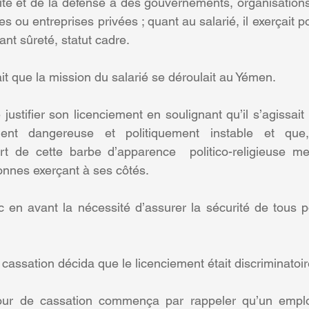
té et de la défense à des gouvernements, organisations 
ou entreprises privées ; quant au salarié, il exerçait po
ant sûreté, statut cadre.
it que la mission du salarié se déroulait au Yémen.
justifier son licenciement en soulignant qu’il s’agissait
ement dangereuse et politiquement instable et que
t de cette barbe d’apparence  politico-religieuse met
onnes exerçant à ses côtés.
 en avant la nécessité d’assurer la sécurité de tous pou
 cassation décida que le licenciement était discriminatoir
our de cassation commença par rappeler qu’un employ