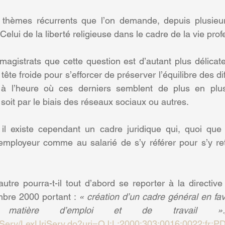
es thèmes récurrents que l’on demande, depuis plusieur
 Celui de la liberté religieuse dans le cadre de la vie prof
gistrats que cette question est d’autant plus délicate 
a tête froide pour s’efforcer de préserver l’équilibre des dif
 à l’heure où ces derniers semblent de plus en plu
soit par le biais des réseaux sociaux ou autres.
il existe cependant un cadre juridique qui, quoi que 
’employeur comme au salarié de s’y référer pour s’y ret
autre pourra-t-il tout d’abord se reporter à la directiv
bre 2000 portant : 
« création d’un cadre général en fav
n matière d’emploi et de travail ».
iServ/LexUriServ.do?uri=OJ:L:2000:303:0016:0022:fr:P